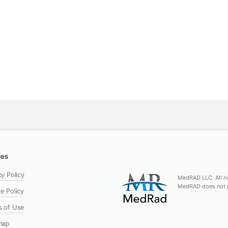
ies
cy Policy
MedRAD LLC. All ri
MedRAD does not pr
e Policy
s of Use
map