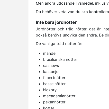
Men andra utlösande livsmedel, inklusive
Du behöver veta vad du ska kontrollera
Inte bara jordnötter
Jordnötter och träd nötter, det är i
också behöva undvika den andra. Be din 
De vanliga träd nötter är:
mandel
brasilianska nötter
cashews
kastanjer
filbertnötter
hasselnötter
hickory
macadamianötter
pekannötter
kottar