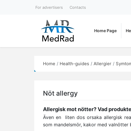
For advertisers
Contacts
Home Page
He
Home
Health-guides
Allergier
Symtom
Nöt allergy
Allergisk mot nötter? Vad produkter
Även en liten dos orsaka allergisk re
som mandelsmör, kakor med valnötter 