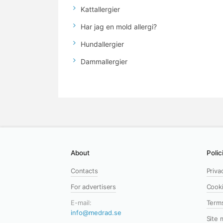
Kattallergier
Har jag en mold allergi?
Hundallergier
Dammallergier
About
Polic
Contacts
Priva
For advertisers
Cooki
E-mail:
Term
info@medrad.se
Site 