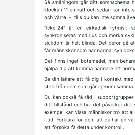
Så småningom går ditt sömnschema he
klockan 11 en natt och sedan kan inte so
och värre - tills du kan inte somna äve
"Icke-24" är en cirkadisk rytmisk s
synkroniseras med ljus och mörka cykl
sjukdom är helt blinda. Det beror på att
får människor som har normal syn ocks
Det finns inget botemedel, men behandl
hjälpa dig att komma närmare ett norm
Be din läkare att få dig i kontakt med
stöd från dem som går igenom samma s
Du kan också få råd i supportgrupper o
ditt tillstånd och hur det påverkar di
exempel kan vissa människor tro att all
i tid. Förklara för dem att du har en vä
att försöka få detta under kontroll.