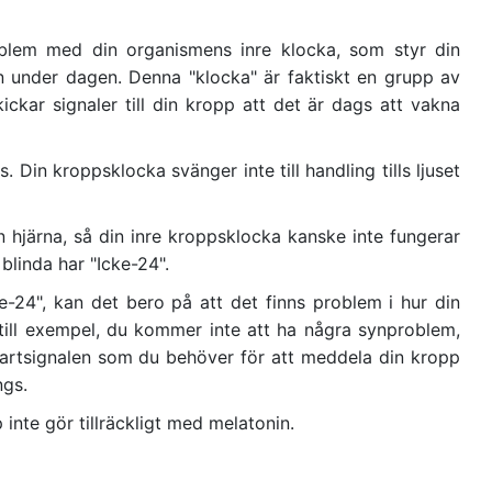
oblem med din organismens inre klocka, som styr din
n under dagen. Denna "klocka" är faktiskt en grupp av
kickar signaler till din kropp att det är dags att vakna
. Din kroppsklocka svänger inte till handling tills ljuset
in hjärna, så din inre kroppsklocka kanske inte fungerar
 blinda har "Icke-24".
-24", kan det bero på att det finns problem i hur din
, till exempel, du kommer inte att ha några synproblem,
tartsignalen som du behöver för att meddela din kropp
ngs.
inte gör tillräckligt med melatonin.