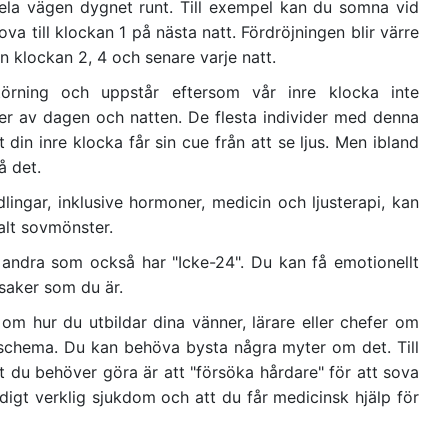
la vägen dygnet runt. Till exempel kan du somna vid
va till klockan 1 på nästa natt. Fördröjningen blir värre
n klockan 2, 4 och senare varje natt.
törning och uppstår eftersom vår inre klocka inte
er av dagen och natten. De flesta individer med denna
 din inre klocka får sin cue från att se ljus. Men ibland
å det.
ingar, inklusive hormoner, medicin och ljusterapi, kan
alt sovmönster.
 andra som också har "Icke-24". Du kan få emotionellt
aker som du är.
m hur du utbildar dina vänner, lärare eller chefer om
tt schema. Du kan behöva bysta några myter om det. Till
t du behöver göra är att "försöka hårdare" för att sova
ldigt verklig sjukdom och att du får medicinsk hjälp för