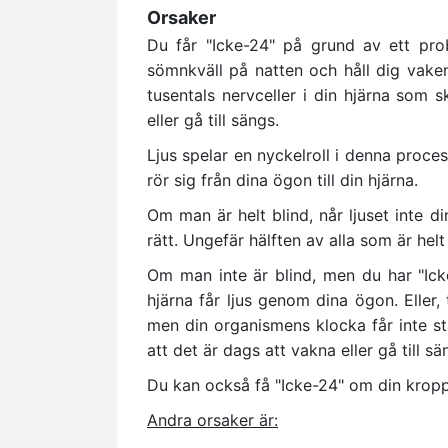
Orsaker
Du får "Icke-24" på grund av ett pr
sömnkväll på natten och håll dig vake
tusentals nervceller i din hjärna som s
eller gå till sängs.
Ljus spelar en nyckelroll i denna process
rör sig från dina ögon till din hjärna.
Om man är helt blind, når ljuset inte d
rätt. Ungefär hälften av alla som är helt
Om man inte är blind, men du har "Icke
hjärna får ljus genom dina ögon. Eller
men din organismens klocka får inte s
att det är dags att vakna eller gå till sä
Du kan också få "Icke-24" om din kropp 
Andra orsaker är: