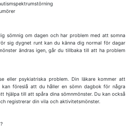
 autismspektrumstörning
tumörer
u dig sömnig om dagen och har problem med att somna
ör sig dygnet runt kan du känna dig normal för dagar
önster ändras igen, går du tillbaka till att ha problem
se eller psykiatriska problem. Din läkare kommer att
n kan föreslå att du håller en sömn dagbok för några
att hjälpa till att spåra dina sömnmönster. Du kan också
h registrerar din vila och aktivitetsmönster.
n?