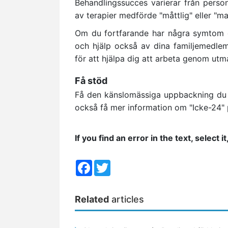
Behandlingssucces varierar från person
av terapier medförde "måttlig" eller "m
Om du fortfarande har några symtom ef
och hjälp också av dina familjemedle
för att hjälpa dig att arbeta genom utm
Få stöd
Få den känslomässiga uppbackning du b
också få mer information om "Icke-24"
If you find an error in the text, select
Facebook
Twitter
Related
articles