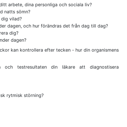
tt arbete, dina personliga och sociala liv?
od natts sömn?
dig vilad?
der dagen, och hur förändras det från dag till dag?
rera dig?
 under dagen?
 veckor kan kontrollera efter tecken - hur din organismens
 och testresultaten din läkare att diagnostisera
isk rytmisk störning?