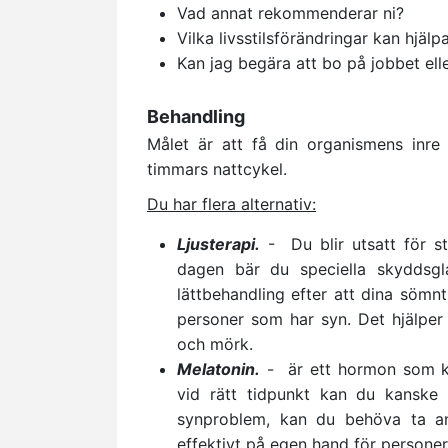
Vad annat rekommenderar ni?
Vilka livsstilsförändringar kan hjäl
Kan jag begära att bo på jobbet elle
Behandling
Målet är att få din organismens inre
timmars nattcykel.
Du har flera alternativ:
Ljusterapi.
- Du blir utsatt för st
dagen bär du speciella skyddsgla
lättbehandling efter att dina sömn
personer som har syn. Det hjälper d
och mörk.
Melatonin.
- är ett hormon som ko
vid rätt tidpunkt kan du kanske 
synproblem, kan du behöva ta an
effektivt på egen hand för personer