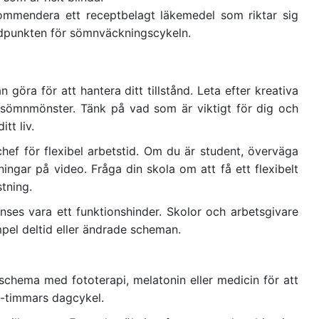
mmendera ett receptbelagt läkemedel som riktar sig
idpunkten för sömnväckningscykeln.
göra för att hantera ditt tillstånd. Leta efter kreativa
de sömnmönster. Tänk på vad som är viktigt för dig och
tt liv.
hef för flexibel arbetstid. Om du är student, överväga
äsningar på video. Fråga din skola om att få ett flexibelt
tning.
anses vara ett funktionshinder. Skolor och arbetsgivare
empel deltid eller ändrade scheman.
t schema med fototerapi, melatonin eller medicin för att
4-timmars dagcykel.