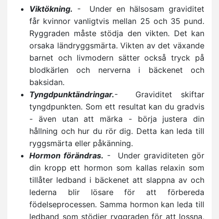
Viktökning.
- Under en hälsosam graviditet
får kvinnor vanligtvis mellan 25 och 35 pund.
Ryggraden måste stödja den vikten. Det kan
orsaka ländryggsmärta. Vikten av det växande
barnet och livmodern sätter också tryck på
blodkärlen och nerverna i bäckenet och
baksidan.
Tyngdpunktändringar.
- Graviditet skiftar
tyngdpunkten. Som ett resultat kan du gradvis
- även utan att märka - börja justera din
hållning och hur du rör dig. Detta kan leda till
ryggsmärta eller påkänning.
Hormon förändras.
- Under graviditeten gör
din kropp ett hormon som kallas relaxin som
tillåter ledband i bäckenet att slappna av och
lederna blir lösare för att förbereda
födelseprocessen. Samma hormon kan leda till
ledband som stödjer ryggraden för att lossna,