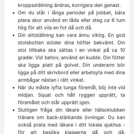
kroppsställning ändras, korrigera den genast.
Om du står i långa perioder på jobbet, bära
plana skor använd en låda eller steg ca 6 tum
hög för att vila en fot då och då.
Din sittställning kan vara ännu viktig. En god
stolsbotten stöder dina höfter bekvämt. Din
stol tillbaka ska sättas i en vinkel på ca 10
grader. Vid behov, använd en kudde. Din fötter
ska ligga platt på golvet. Din underarm bör
ligga på ditt skrivbord eller arbetsyta med dina
armbågar nästan i rätt vinkel.
När du måste lyfta tunga föremål, böj inte vid
midjan. Squat och håll ryggen upprätt, ta
föremålet och står upprätt igen.
Slutligen fråga din läkare eller hälsoklubben
tränare om back-stärkande övningar. Du kan
också prata med läkare i ditt lokala sjukhus -
för att besöka klasserna då och då.