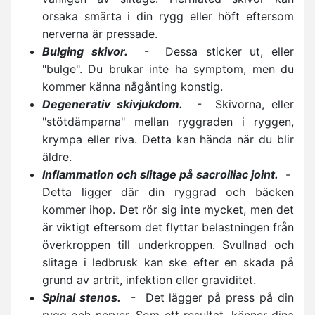
orsaka smärta i din rygg eller höft eftersom
nerverna är pressade.
Bulging skivor.
- Dessa sticker ut, eller
"bulge". Du brukar inte ha symptom, men du
kommer känna någånting konstig.
Degenerativ skivjukdom.
- Skivorna, eller
"stötdämparna" mellan ryggraden i ryggen,
krympa eller riva. Detta kan hända när du blir
äldre.
Inflammation och slitage på sacroiliac joint.
-
Detta ligger där din ryggrad och bäcken
kommer ihop. Det rör sig inte mycket, men det
är viktigt eftersom det flyttar belastningen från
överkroppen till underkroppen. Svullnad och
slitage i ledbrusk kan ske efter en skada på
grund av artrit, infektion eller graviditet.
Spinal stenos.
- Det lägger på press på din
rygg och nerver. Som ett resultat, känner dina