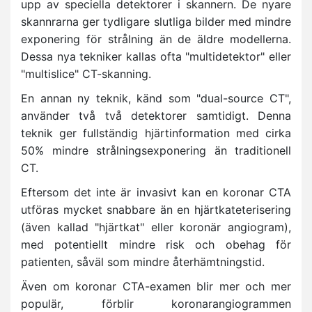
upp av speciella detektorer i skannern. De nyare
skannrarna ger tydligare slutliga bilder med mindre
exponering för strålning än de äldre modellerna.
Dessa nya tekniker kallas ofta "multidetektor" eller
"multislice" CT-skanning.
En annan ny teknik, känd som "dual-source CT",
använder två två detektorer samtidigt. Denna
teknik ger fullständig hjärtinformation med cirka
50% mindre strålningsexponering än traditionell
CT.
Eftersom det inte är invasivt kan en koronar CTA
utföras mycket snabbare än en hjärtkateterisering
(även kallad "hjärtkat" eller koronär angiogram),
med potentiellt mindre risk och obehag för
patienten, såväl som mindre återhämtningstid.
Även om koronar CTA-examen blir mer och mer
populär, förblir koronarangiogrammen