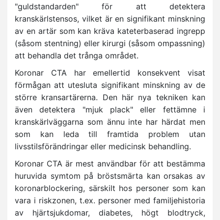
"guldstandarden" för att detektera
kranskärlstensos, vilket är en signifikant minskning
av en artär som kan kräva kateterbaserad ingrepp
(såsom stentning) eller kirurgi (såsom ompassning)
att behandla det trånga området.
Koronar CTA har emellertid konsekvent visat
förmågan att utesluta signifikant minskning av de
större kransartärerna. Den här nya tekniken kan
även detektera "mjuk plack" eller fettämne i
kranskärlväggarna som ännu inte har härdat men
som kan leda till framtida problem utan
livsstilsförändringar eller medicinsk behandling.
Koronar CTA är mest användbar för att bestämma
huruvida symtom på bröstsmärta kan orsakas av
koronarblockering, särskilt hos personer som kan
vara i riskzonen, t.ex. personer med familjehistoria
av hjärtsjukdomar, diabetes, högt blodtryck,