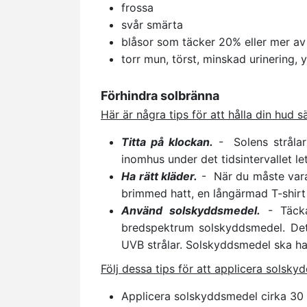
frossa
svår smärta
blåsor som täcker 20% eller mer av
torr mun, törst, minskad urinering, 
Förhindra solbränna
Här är några tips för att hålla din hud s
Titta på klockan.
- Solens strålar
inomhus under det tidsintervallet le
Ha rätt kläder.
- När du måste vara
brimmed hatt, en långärmad T-shir
Använd solskyddsmedel.
- Täcka
bredspektrum solskyddsmedel. De
UVB strålar. Solskyddsmedel ska ha
Följ dessa tips för att applicera solsky
Applicera solskyddsmedel cirka 30 