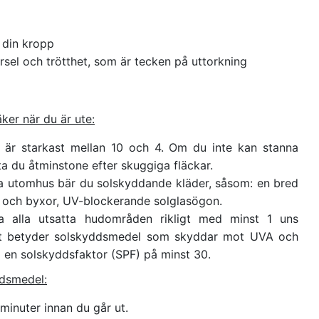
 din kropp
yrsel och trötthet, som är tecken på uttorkning
äker när du är ute:
 är starkast mellan 10 och 4. Om du inte kan stanna
ta du åtminstone efter skuggiga fläckar.
 utomhus bär du solskyddande kläder, såsom: en bred
t och byxor, UV-blockerande solglasögon.
 alla utsatta hudområden rikligt med minst 1 uns
t betyder solskyddsmedel som skyddar mot UVA och
 en solskyddsfaktor (SPF) på minst 30.
ddsmedel:
minuter innan du går ut.