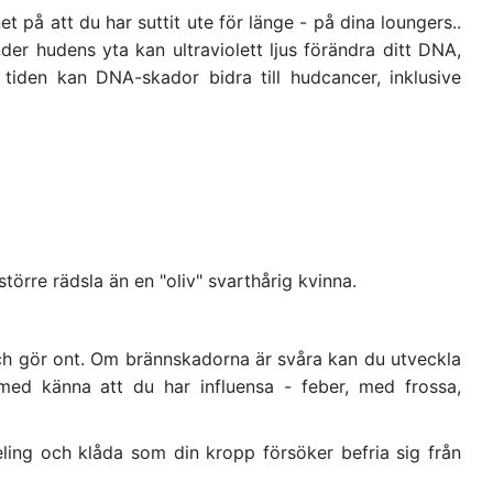
 på att du har suttit ute för länge - på dina loungers..
nder hudens yta kan ultraviolett ljus förändra ditt DNA,
 tiden kan DNA-skador bidra till hudcancer, inklusive
törre rädsla än en "oliv" svarthårig kvinna.
och gör ont. Om brännskadorna är svåra kan du utveckla
 med känna att du har influensa - feber, med frossa,
ling och klåda som din kropp försöker befria sig från