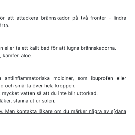
ör att attackera brännskador på två fronter - lindra
rta.
 eller ta ett kallt bad för att lugna brännskadorna.
, kamfer, aloe.
antiinflammatoriska mdiciner, som ibuprofen eller
nad och smärta över hela kroppen.
 mycket vatten så att du inte blir uttorkad.
läker, stanna ut ur solen.
lv. Men kontakta läkare om du märker några av s[dana