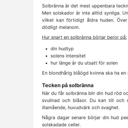
Solbränna är det mest uppenbara tecknet
Men solskador är inte alltid synliga. U
vilket kan förtidigt åldra huden. Över
dödligt melanom.
Hur snart en solbränna börjar beror på:
din hudtyp
solens intensitet
hur länge är du utsatt för solen
En blondhårig blåögd kvinna ska ha en s
Tecken på solbränna
När du får solbränna blir din hud röd 
svullnad och blåsor. Du kan till och
illamående, huvudvärk och svaghet.
Några dagar senare börjar din hud pee
solskadade celler.