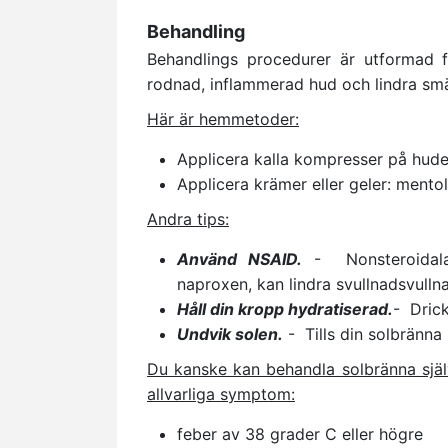
Behandling
Behandlings procedurer är utformad f
rodnad, inflammerad hud och lindra smä
Här är hemmetoder:
Applicera kalla kompresser på huden
Applicera krämer eller geler: mentol
Andra tips:
Använd NSAID.
- Nonsteroidala 
naproxen, kan lindra svullnadsvull
Håll din kropp hydratiserad.
- Drick
Undvik solen.
- Tills din solbränna 
Du kanske kan behandla solbränna sjä
allvarliga symptom:
feber av 38 grader C eller högre