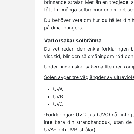
brinnande strålar. Mer än en tredjedel
fått för många solbrännor under det se
Du behöver veta om hur du håller din h
på dina loungers.
Vad orsakar solbränna
Du vet redan den enkla förklaringen b
viss tid, blir den så småningom röd och i
Under huden sker sakerna lite mer komp
Solen avger tre våglängder av ultraviolet
UVA
UVB
UVC
(Förklaringar: UVC ljus (UVC) når inte j
inte bara din strandhandduk, utan de 
UVA- och UVB-strålar)