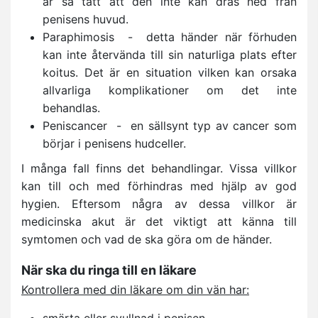
är så tätt att den inte kan dras ned från
penisens huvud.
Paraphimosis - detta händer när förhuden
kan inte återvända till sin naturliga plats efter
koitus. Det är en situation vilken kan orsaka
allvarliga komplikationer om det inte
behandlas.
Peniscancer - en sällsynt typ av cancer som
börjar i penisens hudceller.
I många fall finns det behandlingar. Vissa villkor
kan till och med förhindras med hjälp av god
hygien. Eftersom några av dessa villkor är
medicinska akut är det viktigt att känna till
symtomen och vad de ska göra om de händer.
När ska du ringa till en läkare
Kontrollera med din läkare om din vän har:
smärta eller svullnad i penisen